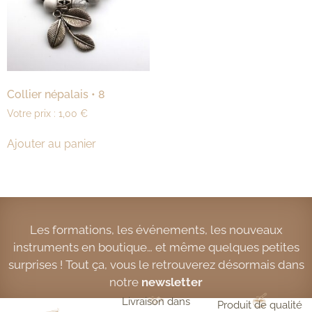
Collier népalais • 8
Votre prix :
1,00
€
Ajouter au panier
Les formations, les événements, les nouveaux
instruments en boutique… et même quelques petites
surprises ! Tout ça, vous le retrouverez désormais dans
notre
newsletter
Livraison dans
Produit de qualité