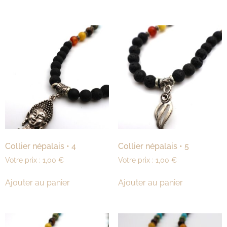
Collier népalais • 4
Collier népalais • 5
Votre prix :
1,00
€
Votre prix :
1,00
€
Ajouter au panier
Ajouter au panier