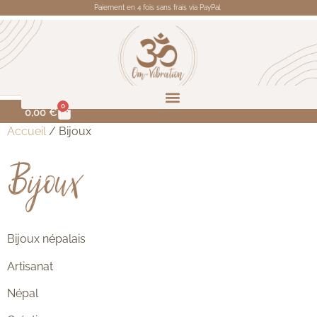
Paiement en 4 fois sans frais via PayPal
0
0,00
€
Accueil
/ Bijoux
Bijoux
Bijoux népalais
Artisanat
Népal