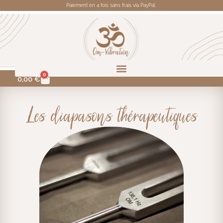
Paiement en 4 fois sans frais via PayPal
0
0,00
€
Les diapasons thérapeutiques