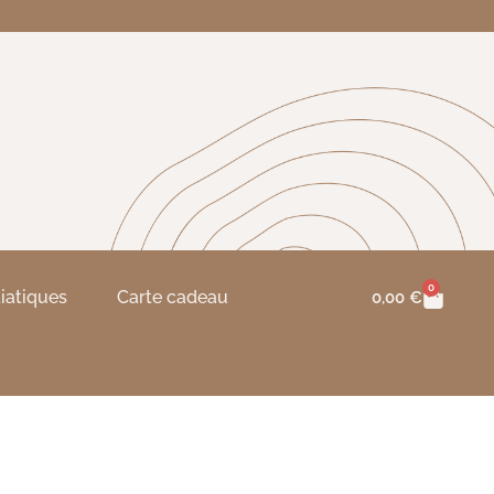
0
tiatiques
Carte cadeau
0,00
€