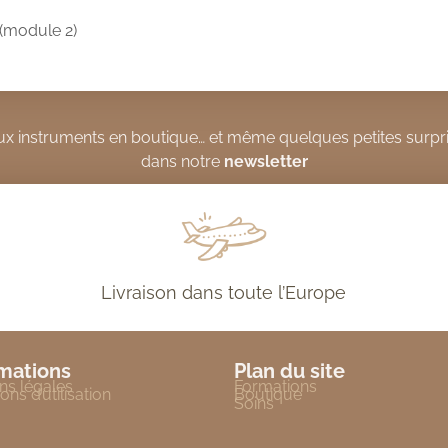
(module 2)
x instruments en boutique… et même quelques petites surpri
dans notre
newsletter
Livraison dans toute l’Europe
mations
Plan du site
ns légales
Formations
ons d’utilisation
Boutique
Soins