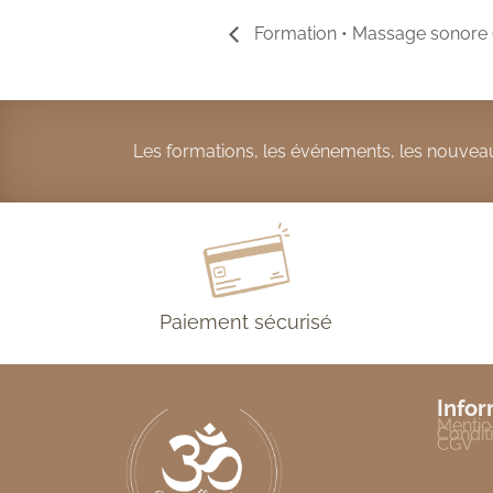
Formation • Massage sonore 
Les formations, les événements, les nouveau
Paiement sécurisé
Infor
Mentio
Conditi
CGV