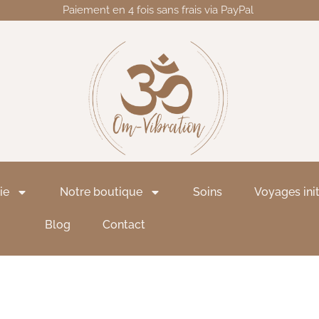
Paiement en 4 fois sans frais via PayPal
ie
Notre boutique
Soins
Voyages ini
Blog
Contact