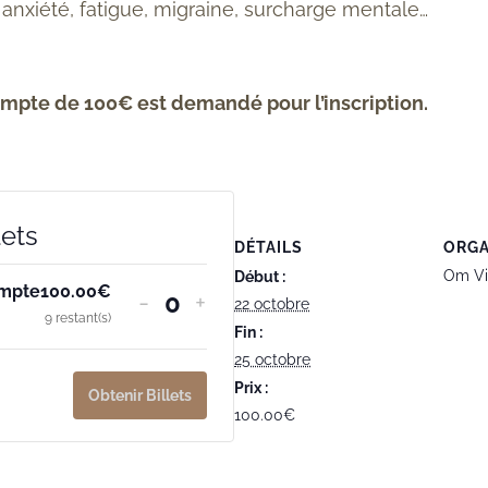
 anxiété,
fatigue, migraine, surcharge
mentale…
mpte de 100€ est demandé pour l’inscription.
lets
DÉTAILS
ORGA
Om Vi
Début :
mpte
100.00
€
-
+
22 octobre
Quantité
9
restant(s)
Fin :
25 octobre
Prix :
Obtenir Billets
100.00€