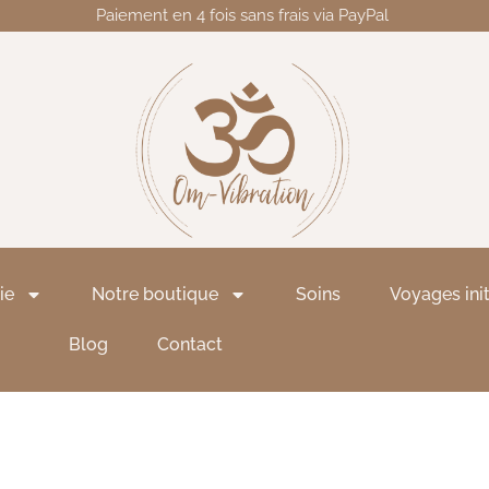
Paiement en 4 fois sans frais via PayPal
ie
Notre boutique
Soins
Voyages ini
Blog
Contact