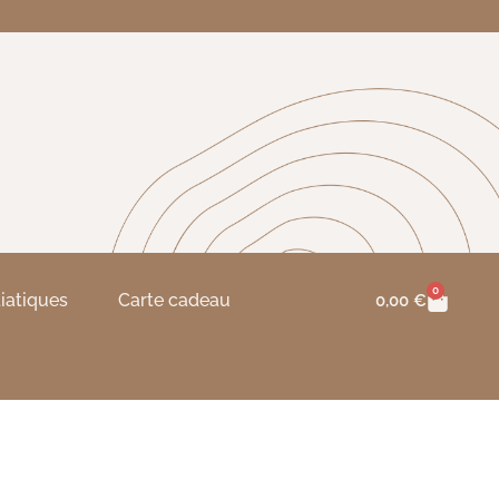
0
tiatiques
Carte cadeau
0,00
€