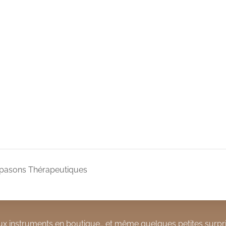
apasons Thérapeutiques
x instruments en boutique… et même quelques petites surpri