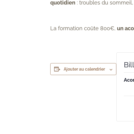
quotidien
:
troubles du sommeil,
La formation coûte 800€,
un aco
Bil
Ajouter au calendrier
Aco