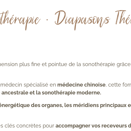
thérapie • Diapasons Thé
sion plus fine et pointue de la sonothérapie grâce à
n médecin spécialisé en
médecine chinoise
, cette f
 ancestrale et la sonothérapie moderne.
énergétique des
organes
,
les
méridiens principaux
e
es clés concrètes pour
accompagner
vos receveurs 