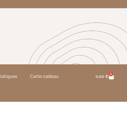
0
tiatiques
Carte cadeau
0,00
€