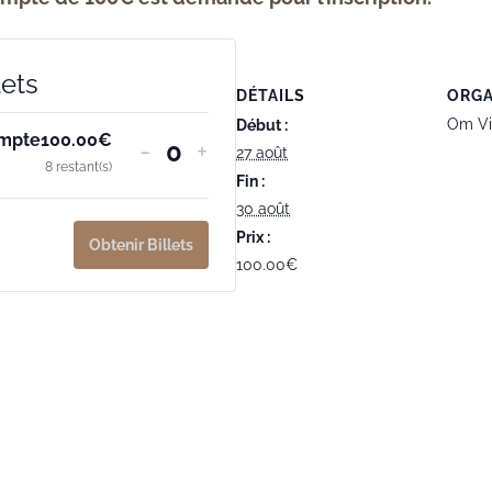
lets
DÉTAILS
ORGA
Om Vi
Début :
mpte
100.00
€
-
+
27 août
Quantité
8
restant(s)
Fin :
30 août
Prix :
Obtenir Billets
100.00€