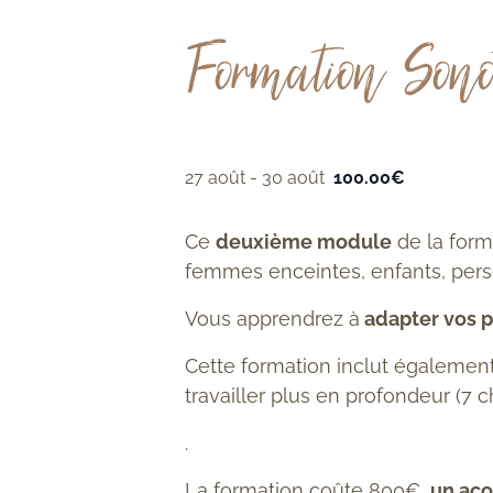
Formation Son
27 août
-
30 août
100.00€
Ce
deuxième module
de la for
femmes enceintes, enfants, perso
Vous apprendrez à
adapter vos p
Cette formation inclut égaleme
travailler
plus en profondeur
(7 c
.
La formation coûte 800€,
un aco