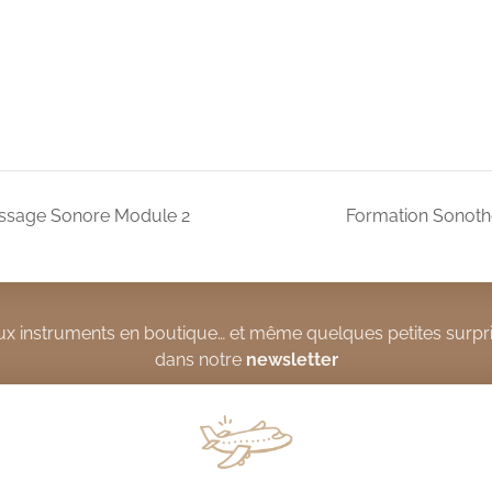
assage Sonore Module 2
Formation Sonoth
x instruments en boutique… et même quelques petites surpri
dans notre
newsletter