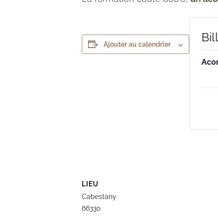
Bil
Ajouter au calendrier
Aco
LIEU
Cabestany
66330