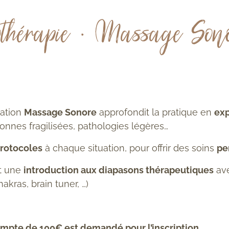
othérapie • Massage Son
mation
Massage Sonore
approfondit la pratique
en
exp
nnes fragilisées, pathologies légères…
rotocoles
à chaque situation, pour offrir des
soins
pe
nt une
introduction
aux diapasons thérapeutiques
ave
hakras, brain tuner, …)
mpte de 100€ est demandé pour l’inscription.