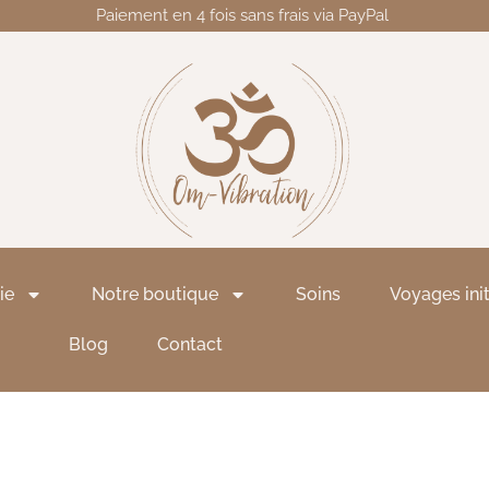
Paiement en 4 fois sans frais via PayPal
ie
Notre boutique
Soins
Voyages ini
Blog
Contact