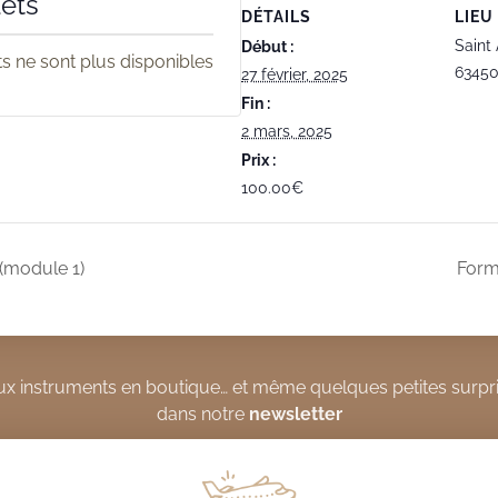
lets
DÉTAILS
LIEU
Saint
Début :
ets ne sont plus disponibles
6345
27 février, 2025
Fin :
2 mars, 2025
Prix :
100.00€
(module 1)
Form
x instruments en boutique… et même quelques petites surpri
dans notre
newsletter