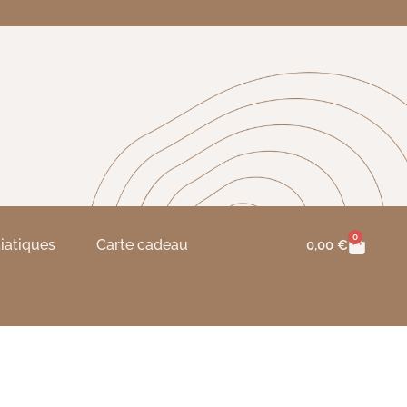
0
tiatiques
Carte cadeau
0,00
€