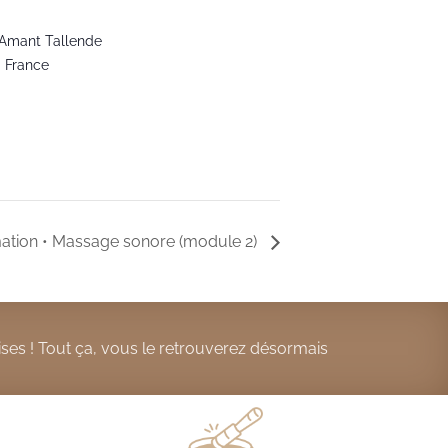
 Amant Tallende
0
France
ation • Massage sonore (module 2)
ses ! Tout ça, vous le retrouverez désormais