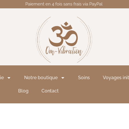
Paiement en 4 fois sans frais via PayPal
ie
Notre boutique
Soins
Voyages ini
Blog
Contact