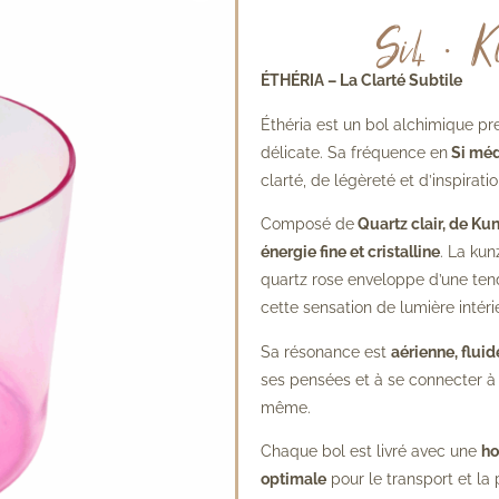
Si4 • K
ÉTHÉRIA – La Clarté Subtile
Éthéria est un bol alchimique pr
délicate. Sa fréquence en
Si mé
clarté, de légèreté et d’inspiratio
Composé de
Quartz clair, de Kun
énergie fine et cristalline
. La kun
quartz rose enveloppe d’une tendr
cette sensation de lumière intéri
Sa résonance est
aérienne, flui
ses pensées et à se connecter à 
même.
Chaque bol est livré avec une
ho
optimale
pour le transport et la