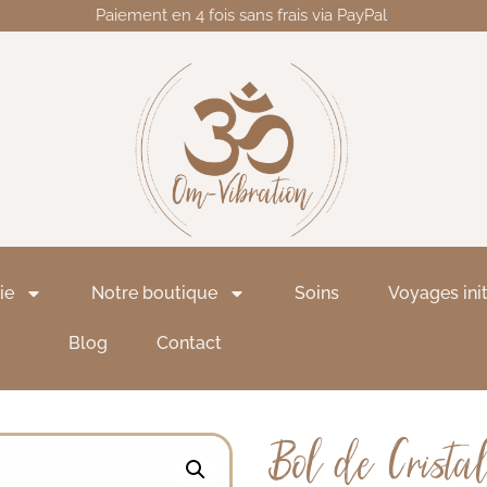
Paiement en 4 fois sans frais via PayPal
ie
Notre boutique
Soins
Voyages ini
Blog
Contact
Bol de Crista