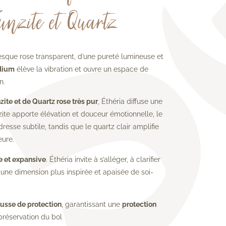
unzite et Quartz
esque rose transparent, d’une pureté lumineuse et
dium
élève la vibration et ouvre un espace de
n.
zite et de Quartz rose très pur
, Éthéria diffuse une
zite apporte élévation et douceur émotionnelle, le
esse subtile, tandis que le quartz clair amplifie
eure.
de et expansive
. Éthéria invite à s’alléger, à clarifier
une dimension plus inspirée et apaisée de soi-
usse de protection
, garantissant une
protection
 préservation du bol