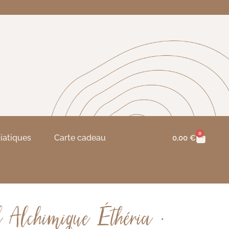
0
tiatiques
Carte cadeau
0,00
€
l Alchimique Éthéria •