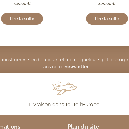
519,00
€
479,00
€
Lire la suite
Lire la suite
x instruments en boutique… et même quelques petites surpri
dans notre
newsletter
Livraison dans toute l’Europe
mations
Plan du site