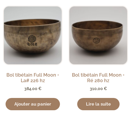
Bol tibétain Full Moon •
Bol tibétain Full Moon •
La# 226 hz
Ré 280 hz
384,00
€
310,00
€
Ajouter au panier
Lire la suite