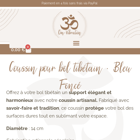
Paiement en 4 fois sans frais via PayPal
0
0,00
€
Coussin pour bol tibétain • Bleu
Foncé
Offrez à votre bol tibétain un
support élégant et
harmonieux
avec notre
coussin artisanal.
Fabriqué avec
savoir-faire et tradition
, ce coussin
protège
votre bol des
surfaces dures tout en sublimant votre espace.
Diamètre
: 14 cm