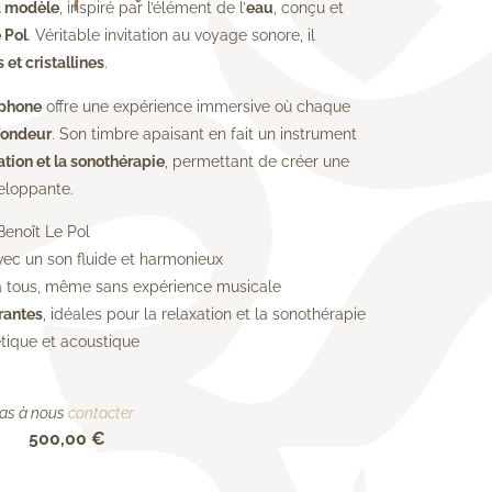
d modèle
, inspiré par l’élément de l’
eau
, conçu et
 Pol
. Véritable invitation au voyage sonore, il
et cristallines
.
phone
offre une expérience immersive où chaque
fondeur
. Son timbre apaisant en fait un instrument
ation et la sonothérapie
, permettant de créer une
eloppante.
Benoît Le Pol
avec un son fluide et harmonieux
 à tous, même sans expérience musicale
rantes
, idéales pour la relaxation et la sonothérapie
hétique et acoustique
 pas à nous
contacter
500,00
€