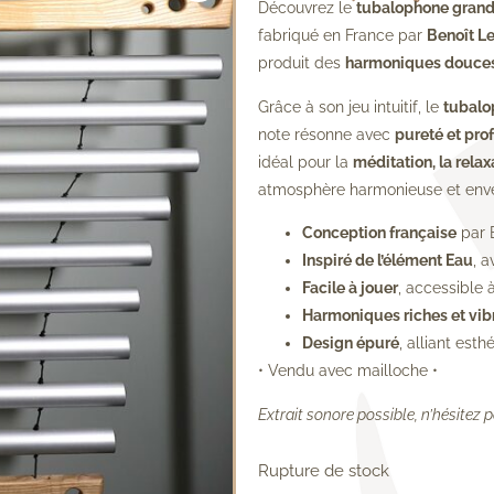
Découvrez le
tubalophone gran
fabriqué en France par
Benoît Le
produit des
harmoniques douces 
Grâce à son jeu intuitif, le
tubalo
note résonne avec
pureté et pro
idéal pour la
méditation, la relax
atmosphère harmonieuse et env
Conception française
par 
Inspiré de l’élément Eau
, 
Facile à jouer
, accessible
Harmoniques riches et vib
Design épuré
, alliant est
• Vendu avec mailloche •
Extrait sonore possible, n’hésitez
Rupture de stock