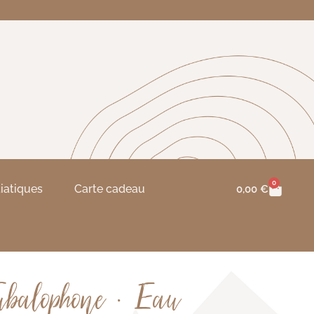
0
tiatiques
Carte cadeau
0,00
€
ubalophone • Eau