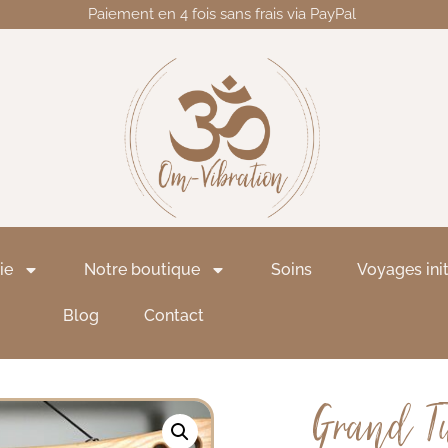
Paiement en 4 fois sans frais via PayPal
ie
Notre boutique
Soins
Voyages ini
Blog
Contact
Grand T