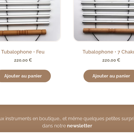
Tubalophone • Feu
Tubalophone • 7 Chak
220,00
€
220,00
€
Ajouter au panier
Ajouter au panier
x instruments en boutique… et même quelques petites surpri
dans notre
newsletter