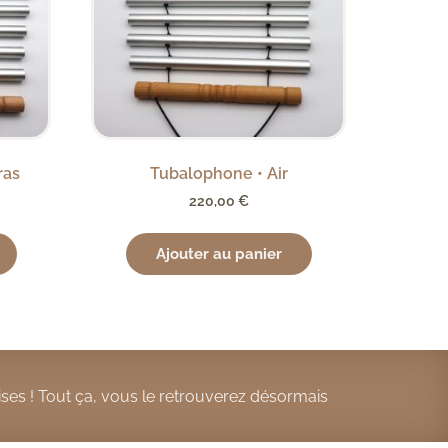
ras
Tubalophone • Air
220,00
€
Ajouter au panier
ses ! Tout ça, vous le retrouverez désormais