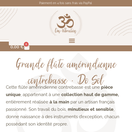
Paiement en 4 fois sans frais via PayPal
0
0,00
€
Grande flûte amérindienne
contrebasse • Do Sol
Cette flûte amérindienne contrebasse est une
pièce
unique
, appartenant à une
collection haut de gamme,
entièrement réalisée
à la main
par un artisan français
passionné. Son travail du bois,
minutieux et sensible
,
donne naissance à des instruments d’exception, chacun
possédant son identité propre.