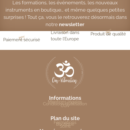
Les formations, les événements, les nouveaux
instruments en boutique… et même quelques petites
surprises ! Tout ça, vous le retrouverez désormais dans
notre
newsletter
Livraison dans
Produit de qualité
toute l’Europe
Paiement sécurisé
Informations
Mentions légales
Conditions d’utilisation
CGV
Plan du site
Formations
Boutique
Soins