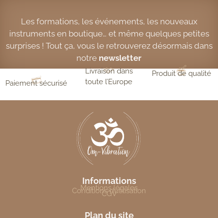
Les formations, les événements, les nouveaux
instruments en boutique… et même quelques petites
surprises ! Tout ça, vous le retrouverez désormais dans
notre
newsletter
Livraison dans
Produit de qualité
toute l’Europe
Paiement sécurisé
Informations
Mentions légales
Conditions d’utilisation
CGV
Plan du site