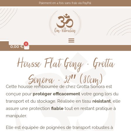
Paiement en 4 fois sans frais via PayPal
0
0,00
€
Housse Flat Gong • Grotta
Sonora • 32″ (80cm)
Cette housse rembourrée de chez Grotta Sonora est
conçue pour
protéger efficacement
votre gong lors du
transport et du stockage. Réalisée en tissu
résistant
, elle
assure une protection
fiable
tout en restant pratique à
manipuler.
Elle est équipée de poignées de transport robustes à