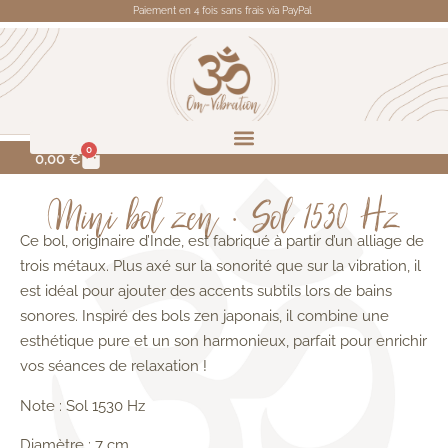
Paiement en 4 fois sans frais via PayPal
0
0,00
€
Mini bol zen • Sol 1530 Hz
Ce bol, originaire d’Inde, est fabriqué à partir d’un alliage de
trois métaux. Plus axé sur la sonorité que sur la vibration, il
est idéal pour ajouter des accents subtils lors de bains
sonores. Inspiré des bols zen japonais, il combine une
esthétique pure et un son harmonieux, parfait pour enrichir
vos séances de relaxation !
Note : Sol 1530 Hz
Diamètre : 7 cm