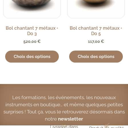
Bol chantant 7 métaux •
Bol chantant 7 métaux •
Do 3
Do 5
520,00
€
117,00
€
Choix des options
Choix des options
Les formations, les événements, les nouveaux
instruments en boutique… et même quelques petites
surprises ! Tout ça, vous le retrouverez désormais dans
notre
newsletter
Livraison dans