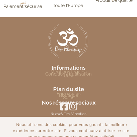
Produit de qualité
toute l’Europe
Paiement sécurisé
Informations
Mentions légales
Conditions d’utilisation
CGV
Plan du site
Formations
Boutique
Soins
Nos réseaux sociaux
© 2026 Om-Vibration
Nous utilisons des cookies pour vous garantir la meilleure
expérience sur notre site. Si vous continuez à utiliser ce site,
nous supposerons que vous en êtes satisfait.