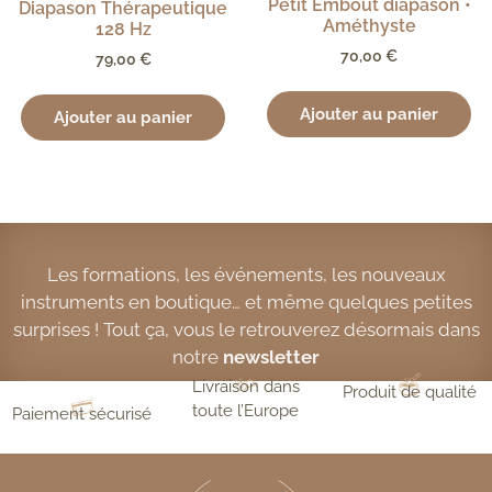
Petit Embout diapason •
Diapason Thérapeutique
Améthyste
128 Hz
70,00
€
79,00
€
Ajouter au panier
Ajouter au panier
Les formations, les événements, les nouveaux
instruments en boutique… et même quelques petites
surprises ! Tout ça, vous le retrouverez désormais dans
notre
newsletter
Livraison dans
Produit de qualité
toute l’Europe
Paiement sécurisé