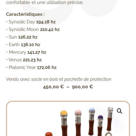
confortable et une utilisation précise.
Caractéristiques :
• Synodic Day
194.18 hz
• Synodic Moon
210.42 hz
• Sun
126.22 hz
• Earth
136.10 hz
• Mercury
141.27 hz
• Venus
221.23 hz
• Platonic Year
172.06 hz
Vendu avec socle en bois et pochette de protection
450,00
€
–
900,00
€