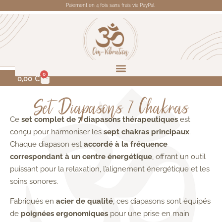
Paiement en 4 fois sans frais via PayPal
0
0,00
€
Set Diapasons 7 Chakras
Ce
set complet de 7 diapasons thérapeutiques
est
conçu pour harmoniser les
sept chakras principaux
.
Chaque diapason est
accordé à la fréquence
correspondant à un centre énergétique
, offrant un outil
puissant pour la relaxation, l’alignement énergétique et les
soins sonores.
Fabriqués en
acier de qualité
, ces diapasons sont équipés
de
poignées ergonomiques
pour une prise en main