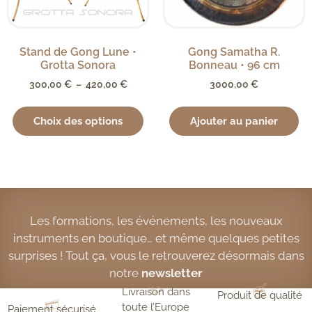
Stand de Gong Lune •
Gong Samatha R.
Grotta Sonora
Bonneau • 96 cm
300,00
€
–
420,00
€
3000,00
€
Choix des options
Ajouter au panier
Les formations, les événements, les nouveaux
instruments en boutique… et même quelques petites
surprises ! Tout ça, vous le retrouverez désormais dans
notre
newsletter
Livraison dans
Produit de qualité
toute l’Europe
Paiement sécurisé