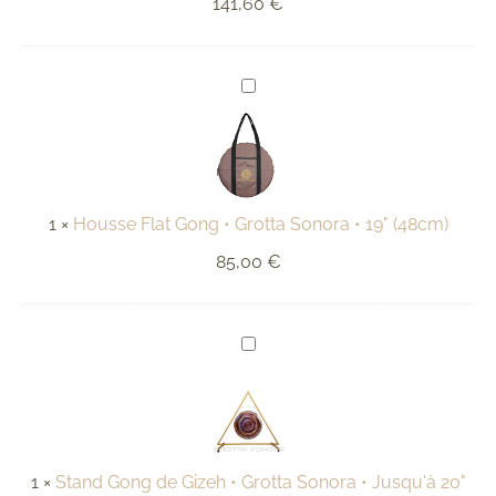
141,60
€
Housse
Flat
Gong
•
Grotta
Sonora
•
19"
1
×
Housse Flat Gong • Grotta Sonora • 19" (48cm)
(48cm)
85,00
€
Stand
Gong
de
Gizeh
•
Grotta
Sonora
•
1
×
Stand Gong de Gizeh • Grotta Sonora • Jusqu'à 20"
Jusqu'à