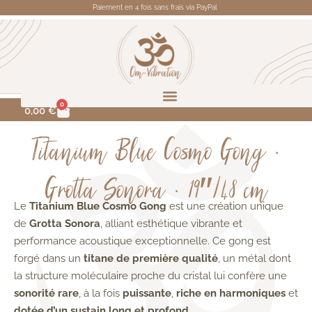
Paiement en 4 fois sans frais via PayPal
0
0,00
€
Titanium Blue Cosmo Gong •
Grotta Sonora • 19″/48 cm
Le
Titanium Blue Cosmo Gong
est une création unique
de
Grotta Sonora
, alliant esthétique vibrante et
performance acoustique exceptionnelle. Ce gong est
forgé dans un
titane de première qualité
, un métal dont
la structure moléculaire proche du cristal lui confère une
sonorité rare
, à la fois
puissante
,
riche en harmoniques
et
dotée d’un sustain long et profond
.