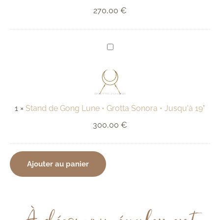
20"
270,00
€
Stand
de
Gong
Lune
•
Grotta
Sonora
•
1
×
Stand de Gong Lune • Grotta Sonora • Jusqu'à 19"
Jusqu'à
19"
300,00
€
Ajouter au panier