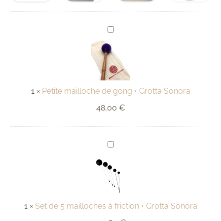
Petite
mailloche
de
gong
•
Grotta
Sonora
1
×
Petite mailloche de gong • Grotta Sonora
48,00
€
Set
de
5
mailloches
à
friction
•
Grotta
1
×
Set de 5 mailloches à friction • Grotta Sonora
Sonora