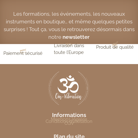
Les formations, les événements, les nouveaux
instruments en boutique… et même quelques petites
surprises ! Tout ça, vous le retrouverez désormais dans
notre
newsletter
Livraison dans
Produit de qualité
toute l’Europe
Paiement sécurisé
Informations
Mentions légales
Conditions d’utilisation
CGV
Plan du site