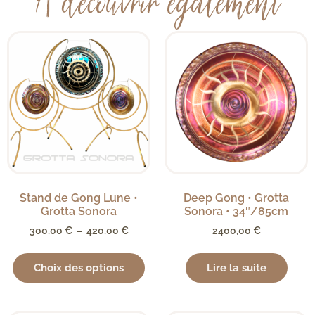
À découvrir également
Stand de Gong Lune •
Deep Gong • Grotta
Grotta Sonora
Sonora • 34″/85cm
300,00
€
–
420,00
€
2400,00
€
Choix des options
Lire la suite