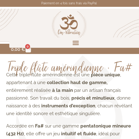
Paiement en 4 fois sans frais via PayPal
0
0,00
€
Triple flûte amérindienne • Fa#
Cette triple flûte amérindienne est une
pièce unique
,
appartenant à une
collection haut de gamme,
entièrement réalisée
à la main
par un artisan français
passionné. Son travail du bois,
précis et minutieux
, donne
naissance à des
instruments d’exception
, chacun révélant
une identité sonore et esthétique singulière.
Accordée en
Fa#
sur une gamme
pentatonique mineure
(432 Hz)
, elle offre un jeu
intuitif et fluide
, idéal pour