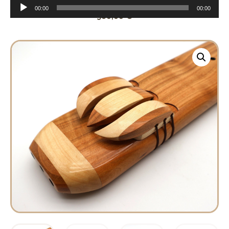
Lecteur
00:00
00:00
audio
960,00
€