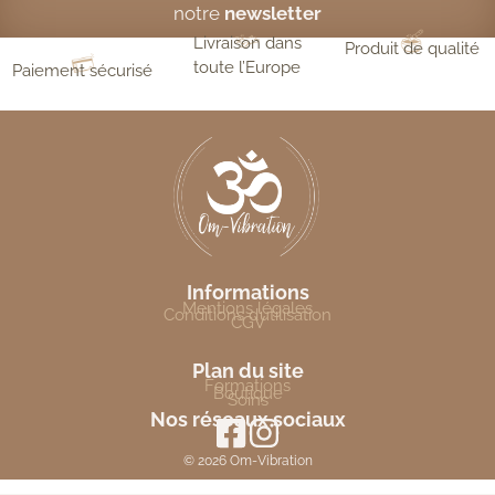
notre
newsletter
Livraison dans
Produit de qualité
toute l’Europe
Paiement sécurisé
Informations
Mentions légales
Conditions d’utilisation
CGV
Plan du site
Formations
Boutique
Soins
Nos réseaux sociaux
© 2026 Om-Vibration