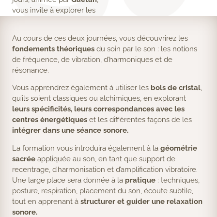
vous invite à explorer les
bienfaits du
soin sonore
et à apprendre à guider
Au cours de ces deux journées, vous découvrirez les
des
relaxations sonores
,
fondements théoriques
du soin par le son : les notions
aussi bien en
individuel
de fréquence, de vibration, d’harmoniques et de
qu’en
groupe
.
résonance.
Vous apprendrez également à utiliser les
bols de cristal
,
qu’ils soient classiques ou alchimiques, en explorant
leurs spécificités, leurs correspondances avec les
centres énergétiques
et les différentes façons de les
intégrer dans une séance sonore.
La formation vous introduira également à la
géométrie
sacrée
appliquée au son, en tant que support de
recentrage, d’harmonisation et d’amplification vibratoire.
Une large place sera donnée à la
pratique
: techniques,
posture, respiration, placement du son, écoute subtile,
tout en apprenant à
structurer et guider une relaxation
sonore.