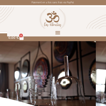
Paiement en 4 fois sans frais via PayPal
0
0,00
€