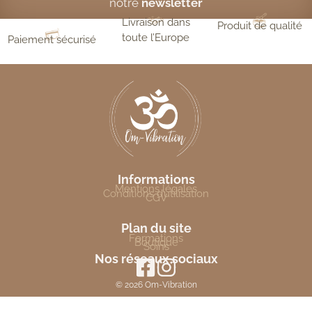
notre
newsletter
Livraison dans
Produit de qualité
toute l’Europe
Paiement sécurisé
Informations
Mentions légales
Conditions d’utilisation
CGV
Plan du site
Formations
Boutique
Soins
Nos réseaux sociaux
© 2026 Om-Vibration